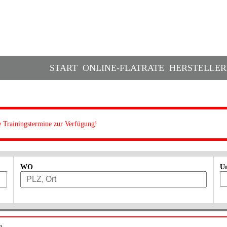
START
ONLINE-FLATRATE
HERSTELLER
e Trainingstermine zur Verfügung!
WO
U
n.